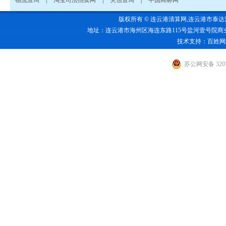
物流查询
|
淘宝司法拍卖网
|
失信查询
|
中国商标网
版权所有 © 连云港清算网,连云港市泰达清算有限公
地址：连云港市海州区海连东路115号盐河壹号院商业1号楼五楼 电话：0
技术支持：
百姓网
苏公网安备 3207